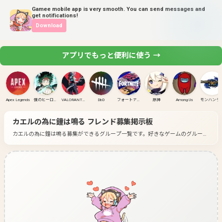
Gamee mobile app is very smooth. You can send messages and
get notifications!
Download
アプリでもっと便利に使う →
Apex Legends
僕のヒーローアカデミア ULTRA RUMBLE
VALORANT(PC)
DbD
フォートナイト
原神
Among Us
モンハンラ
カエルの為に鐘は鳴る
フレンド募集掲示板
カエルの為に鐘は鳴る募集ができるグループ一覧です。
好きなゲームのグループ
に入って募集してみよう！