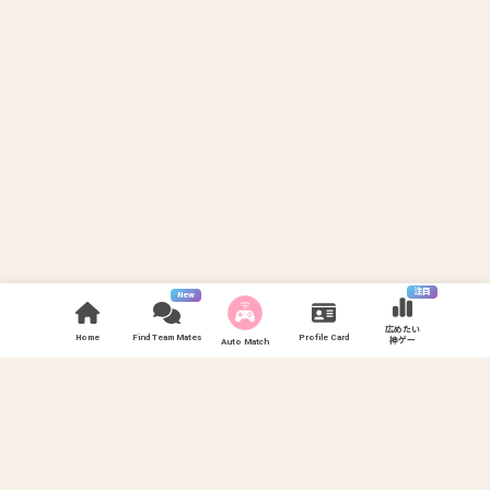
注目
New
広めたい
Home
Find Team Mates
Profile Card
神ゲー
Auto Match