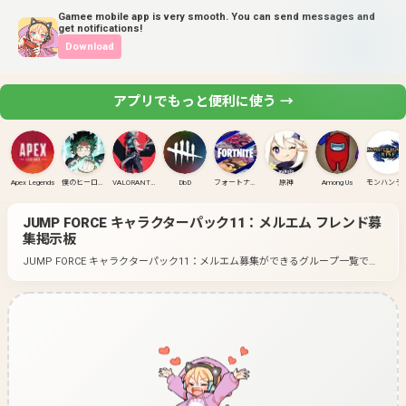
Gamee mobile app is very smooth. You can send messages and
get notifications!
Download
アプリでもっと便利に使う →
Apex Legends
僕のヒーローアカデミア ULTRA RUMBLE
VALORANT(PC)
DbD
フォートナイト
原神
Among Us
モンハンラ
JUMP FORCE キャラクターパック11：メルエム
フレンド募
集掲示板
JUMP FORCE キャラクターパック11：メルエム募集ができるグループ一覧で
す。
好きなゲームのグループに入って募集してみよう！