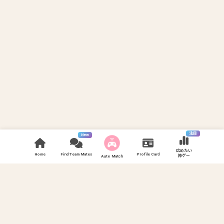
注目
New
広めたい
Home
Find Team Mates
Profile Card
神ゲー
Auto Match