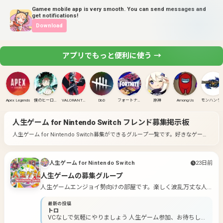
Gamee mobile app is very smooth. You can send messages and
get notifications!
Download
アプリでもっと便利に使う →
Apex Legends
僕のヒーローアカデミア ULTRA RUMBLE
VALORANT(PC)
DbD
フォートナイト
原神
Among Us
モンハンラ
人生ゲーム for Nintendo Switch
フレンド募集掲示板
人生ゲーム for Nintendo Switch募集ができるグループ一覧です。
好きなゲーム
のグループに入って募集してみよう！
人生ゲーム for Nintendo Switch
23日前
人生ゲームの募集グループ
人生ゲームエンジョイ勢向けの部屋です。楽しく波乱万丈な人
生を送りましょう！！ ・初心者大歓迎 ・暴言禁止 ・誰でも参加
最新の投稿
OK ・楽しんでプレイ ※オーナーは初心者です。 グループを作
トロ
るのも初めてなので、至らない点が多々あると思います。オー
VCなしで気軽にやりましょう 人生ゲーム参加、お待ちして