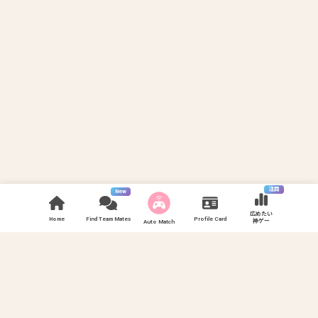
注目
New
広めたい
Home
Find Team Mates
Profile Card
神ゲー
Auto Match