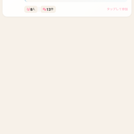
ナーにひとこと物申したい場合は、丁寧でやさしい言葉で指摘
ます
してください。 オーナーは桃のように繊細でデリケートなので
8
13
人
件
タップして参加
丁重に取り扱ってください。（もちろんオーナー以外にも優し
くね！）