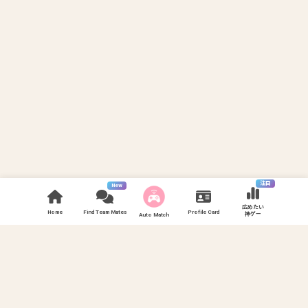
注目
New
広めたい
Home
Find Team Mates
Profile Card
神ゲー
Auto Match