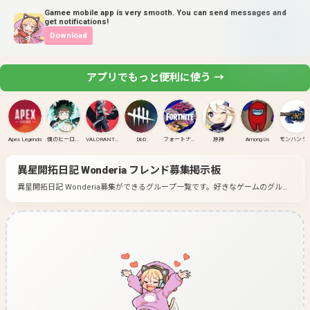
Gamee mobile app is very smooth. You can send messages and
get notifications!
Download
アプリでもっと便利に使う →
Apex Legends
僕のヒーローアカデミア ULTRA RUMBLE
VALORANT(PC)
DbD
フォートナイト
原神
Among Us
モンハンラ
異星開拓日記 Wonderia
フレンド募集掲示板
異星開拓日記 Wonderia募集ができるグループ一覧です。
好きなゲームのグルー
プに入って募集してみよう！