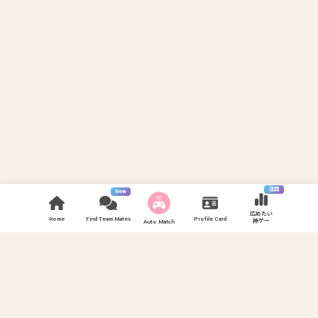
注目
New
広めたい
Home
Find Team Mates
Profile Card
神ゲー
Auto Match