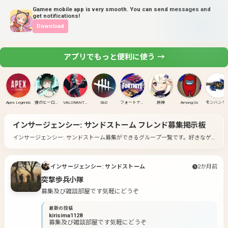
Gamee mobile app is very smooth. You can send messages and
get notifications!
Download
アプリでもっと便利に使う →
Apex Legends
僕のヒーローアカデミア ULTRA RUMBLE
VALORANT(PC)
DbD
フォートナイト
原神
Among Us
モンハンラ
インサージェンシー: サンドストーム
フレンド募集掲示板
インサージェンシー: サンドストーム募集ができるグループ一覧です。
好きなゲ
ームのグループに入って募集してみよう！
インサージェンシー: サンドストーム
2か月前
突撃歩兵小隊
募集及び雑談部屋です気軽にどうぞ
最新の投稿
kirisima1128
募集及び雑談部屋です気軽にどうぞ