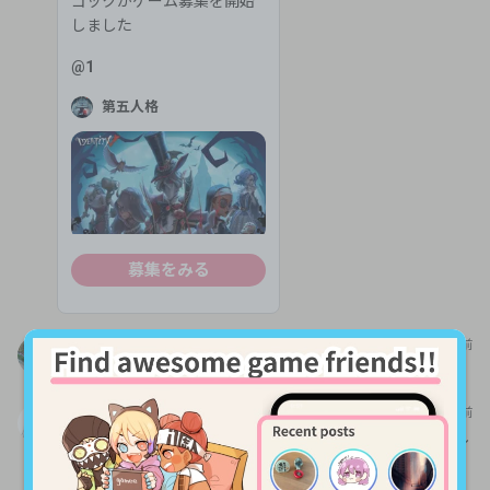
ゴックがゲーム募集を開始
しました
@
1
第五人格
募集をみる
らいちゃん
11か月前
お邪魔しますよろしくお願いします
れぃ
11か月前
はじめまして！！参加させて頂きました！よろしくお願いし
ます🙇‍♀️