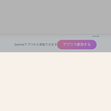
注目
New
アプリで参加する
Gameeアプリから参加できます
広めたい
Home
Find Team Mates
Profile Card
神ゲー
Auto Match