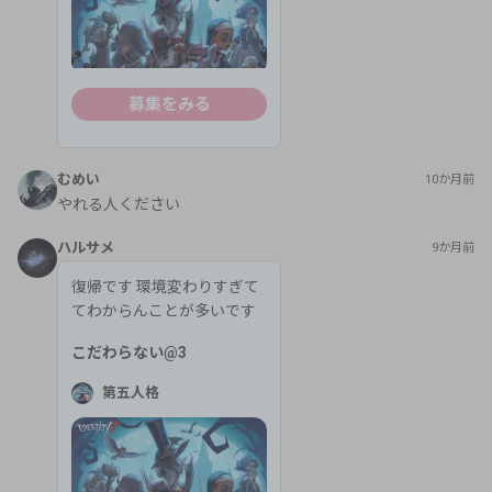
募集をみる
むめい
10か月前
やれる人ください
ハルサメ
9か月前
復帰です 環境変わりすぎて
てわからんことが多いです
こだわらない
@
3
第五人格