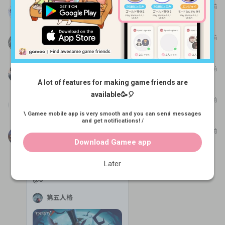
楼莉
11か月前
お邪魔します！よろしくお願いします‼️
りぃ
10か月前
誰か遊びましょう！！
大野
10か月前
グループ参加失礼します。よろしくお願いします🙇
A lot of features for making game friends are
available🥳🎈
トモ
10か月前
クラン募集してます。 興味ある方は連絡下さい。
\ Gamee mobile app is very smooth and you can send messages
and get notifications! /
青マシュマロ
10か月前
Download Gamee app
下手ですけど楽しくやりた
いです！
Later
@
3
第五人格