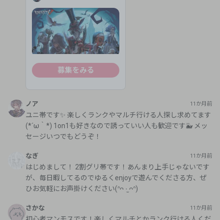
募集をみる
ノア
11か月前
ユニ帯です✨ 楽しくランクやマルチ行ける人探し求めてます
(*´ω｀*) 1on1も好きなので誘っていい人も歓迎です🐳 メッ
セージいつでもどうぞ！
なぎ
11か月前
はじめまして！ 2割グリ帯です！あんまり上手じゃないです
が、毎日暇してるのでゆるくenjoyで遊んでくださる方、ぜ
ひお気軽にお声掛けください(ᐢᴖ ·̫ ᴖᐢ)
さかな
11か月前
初心者マンモスです！楽しくマルチとかランク行ける人くだ