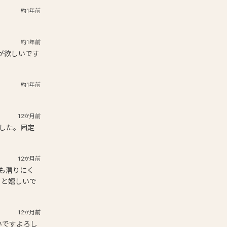
約1年前
約1年前
達が欲しいです
約1年前
12か月前
した。固定
12か月前
かも潜りにく
ると嬉しいで
12か月前
いですよろし