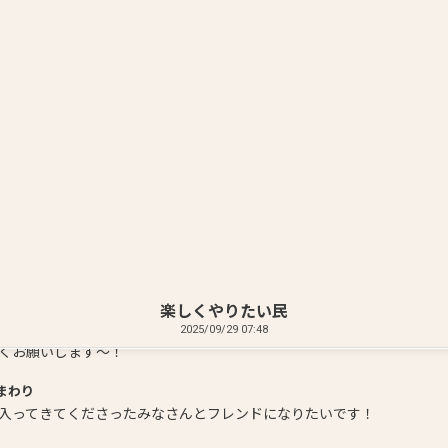
Auto Match
Find Team Mates
ゲーム別募集
診断ツール
楽しくやりたい民
2025/09/29 07:48
しくやりたいな～ ゲーム友達も出来たらいいなって思ってます！ ほぼ初心者並な
目でどんと受け止めて欲しいです！ 誰でも大歓迎です気軽にどうぞ～☀️
とうま）
ですけどよろしくお願いします。
くお願いします！
まわり
くお願いします～！
まわり
入ってきてくださったみなさんとフレンドになりたいです！