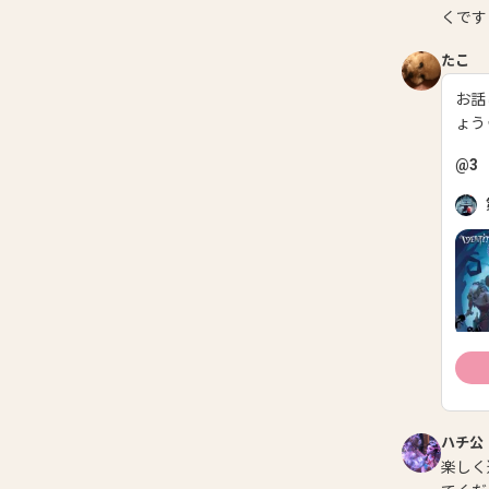
くです
たこ
お話
ょう
@
3
ハチ公
楽しく