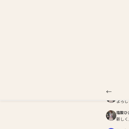
注目
Profile Card
広めたい神ゲー
←
好きな時に楽
斗真（
俺下手
あや
よろし
塩酸ひ
よろし
塩酸ひ
新しく