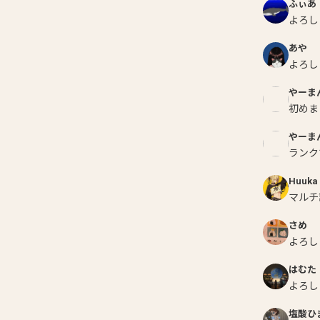
ふぃあ
よろし
あや
よろし
やーま
初めま
やーま
ランク
Huuka
マルチ
さめ
よろし
はむた
よろしく
塩酸ひ