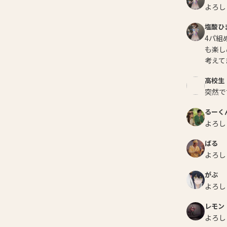
よろし
塩酸ひ
4パ組
も楽し
考えて
高校生
突然で
るーく
よろし
ばる
よろし
がぶ
よろし
レモン
よろし