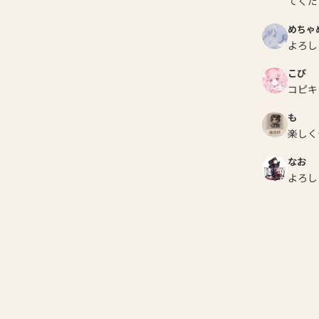
てくだ
めちゃ
よろし
こぴ
コピキ
も
楽しく
なお
よろし