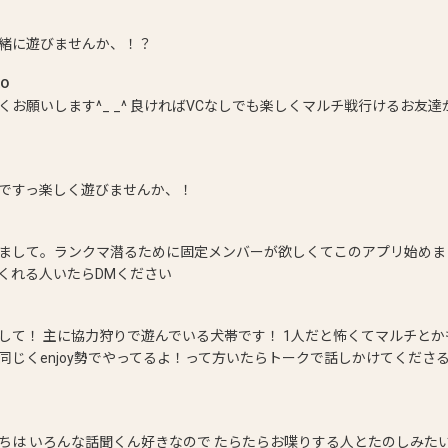
緒に遊びませんか、！？
RO
くお願いします^_ _^ 良ければVCなしでも楽しくマルチ戦行けるお友
ですっ楽しく遊びませんか、！
まして。ランクマ潜るために固定メンバーが欲しくてこのアプリ始めま
くれる人いたらDMください
して！ 主に協力狩りで遊んでいる犬帯です！ 1人だと怖くてマルチと
同じくenjoy勢でやってるよ！って方いたらトークで話しかけてくださ
ちは いろんな話聞くん好きなので たらたらお喋りする人とたのしみた