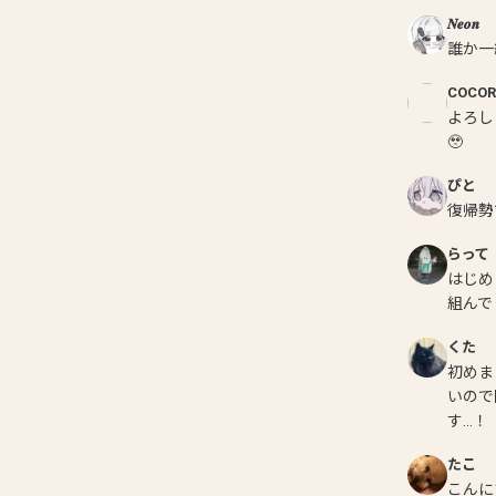
𝑵𝒆𝒐𝒏
誰か一
COCO
よろし
🥹
ぴと
復帰勢
らって
はじめ
組んで
くた
初めま
いので
す...！
たこ
こんに