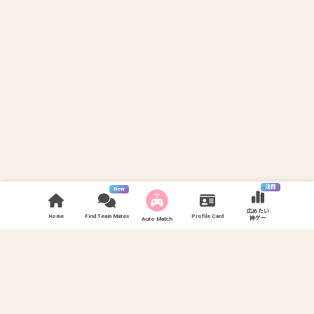
注目
New
広めたい
Home
Find Team Mates
Profile Card
神ゲー
Auto Match