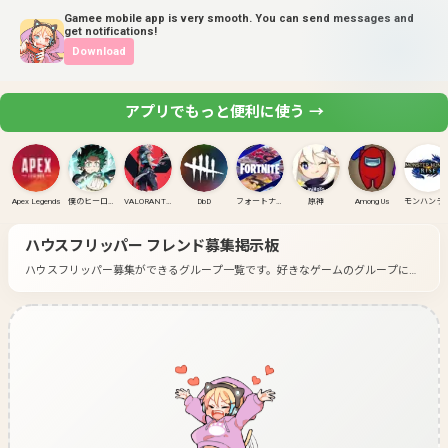
Gamee mobile app is very smooth. You can send messages and
get notifications!
Download
アプリでもっと便利に使う →
Apex Legends
僕のヒーローアカデミア ULTRA RUMBLE
VALORANT(PC)
DbD
フォートナイト
原神
Among Us
モンハンラ
ハウスフリッパー
フレンド募集掲示板
ハウスフリッパー募集ができるグループ一覧です。
好きなゲームのグループに入
って募集してみよう！