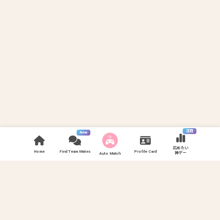
注目
New
広めたい
Home
Find Team Mates
Profile Card
神ゲー
Auto Match