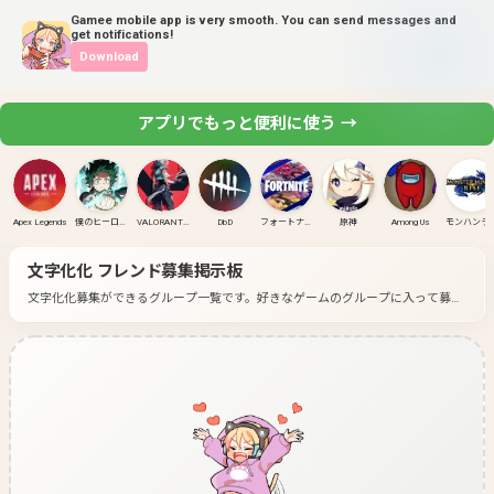
Gamee mobile app is very smooth. You can send messages and
get notifications!
Download
アプリでもっと便利に使う →
Apex Legends
僕のヒーローアカデミア ULTRA RUMBLE
VALORANT(PC)
DbD
フォートナイト
原神
Among Us
モンハンラ
文字化化
フレンド募集掲示板
文字化化募集ができるグループ一覧です。
好きなゲームのグループに入って募集
してみよう！