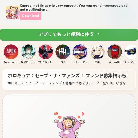
Gamee mobile app is very smooth. You can send messages and
get notifications!
Download
アプリでもっと便利に使う →
Apex Legends
僕のヒーローアカデミア ULTRA RUMBLE
VALORANT(PC)
DbD
フォートナイト
原神
Among Us
モンハンラ
ホロキュア：セーブ・ザ・ファンズ！
フレンド募集掲示板
ホロキュア：セーブ・ザ・ファンズ！募集ができるグループ一覧です。
好きなゲ
ームのグループに入って募集してみよう！