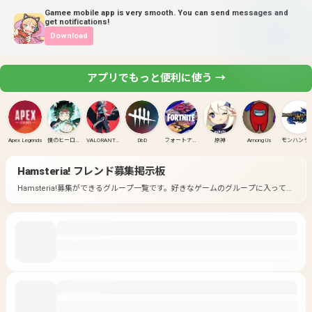
Gamee mobile app is very smooth. You can send messages and
get notifications!
Download
アプリでもっと便利に使う →
Apex Legends
僕のヒーローアカデミア ULTRA RUMBLE
VALORANT(PC)
DbD
フォートナイト
原神
Among Us
モンハンラ
Hamsteria!
フレンド募集掲示板
Hamsteria!募集ができるグループ一覧です。
好きなゲームのグループに入って募
集してみよう！