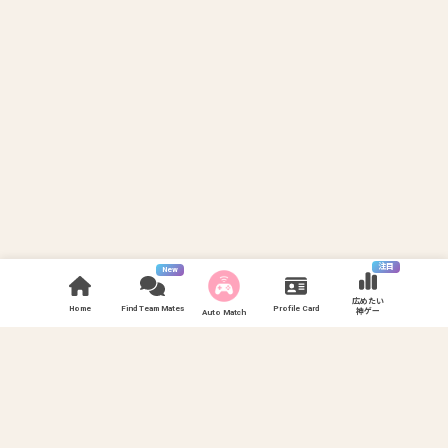
注目
New
広めたい
Home
Find Team Mates
Profile Card
神ゲー
Auto Match