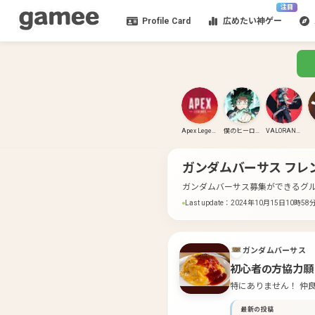
注目
Profile Card
広めたい神ゲー
Apex Legends
僕のヒーローアカデミア ULTRA RUMBLE
VALORANT(PC)
ガンダムバーサス
フレ
ガンダムバーサス募集ができるグ
Last update
：
2024年10月15日10時58
ガンダムバーサス
初心者の方協力願
特にありません！ 仲
最新の投稿