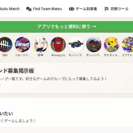
Auto Match
Find Team Mates
ゲーム別募集
診断ツール
アプリでもっと便利に使う →
DbD
フォートナイト
原神
Among Us
モンハンライズ
モンハンライズ:サンブレイク
ポケモンユナイト
ンド募集掲示板
ループ一覧です。
好きなゲームのグループに入って募集してみよう！
分
いたい
良くゲームしましょう！