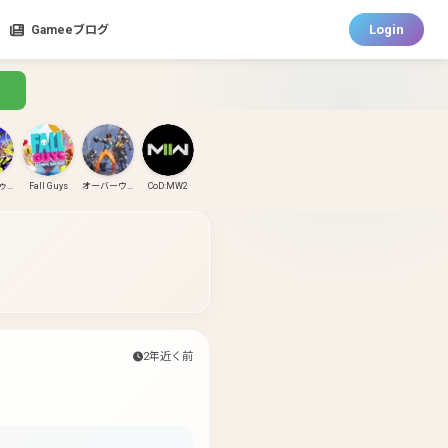
Login
Gameeブログ
スプラトゥーン3
Fall Guys
オーバーウォッチ
CoD:MW2
CoD:MW3
CoD:BO6
パズドラ
ガンダムエボリューション
2年近く前