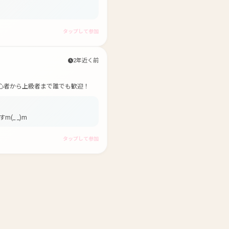
タップして参加
2年近く前
心者から上級者まで誰でも歓迎！
_ _)m
タップして参加