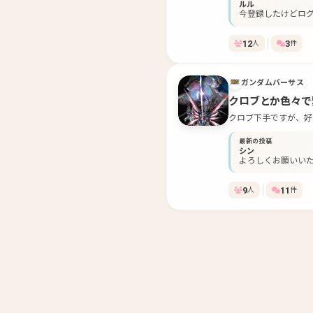
ルル
今登録したけどロ
12
3
人
件
ガンダムバーサス
クロブとか色々で
クロブ下手ですが、好
最新の投稿
シン
よろしくお願いいた
9
11
人
件