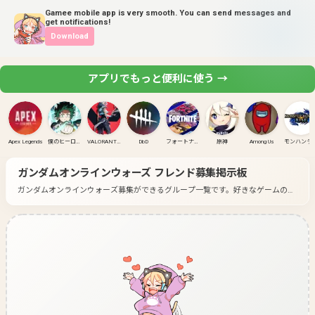
Gamee mobile app is very smooth. You can send messages and
get notifications!
Download
アプリでもっと便利に使う →
Apex Legends
僕のヒーローアカデミア ULTRA RUMBLE
VALORANT(PC)
DbD
フォートナイト
原神
Among Us
モンハンラ
ガンダムオンラインウォーズ
フレンド募集掲示板
ガンダムオンラインウォーズ募集ができるグループ一覧です。
好きなゲームのグ
ループに入って募集してみよう！