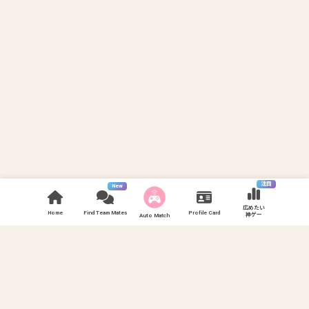
注目
New
広めたい
Home
Find Team Mates
Profile Card
神ゲー
Auto Match