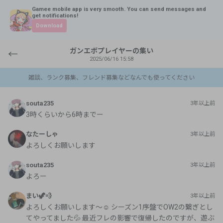
Gamee mobile app is very smooth. You can send messages and
get notifications!
Download
ガンエボプレイヤーの集い
←
2025/06/16 15:58
雑談、ランク募集、フレンド募集などなんでも使ってください
souta235
3年以上前
3時くらいから6時までー
なたーしゃ
3年以上前
よろしくお願いします
souta235
3年以上前
よろー
まい🦖💨
3年以上前
よろしくお願いします〜☺️ シーズン1序盤でOW2の繋ぎとし
てやってました💦 最近フレの影響で復帰したのですが、遊ぶ