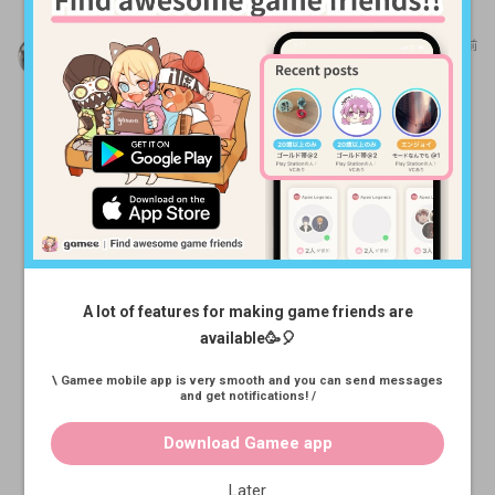
いーの
3年以上前
CS版にはなりますが楽しく
出来たらと思います〜 機体
はチーム内で足りない機体
使いますが得意な機体はサ
ザビーとかハイペリオンな
どディフェンス系が得意で
す！ 19時半くらいから2時
間くらい予定です！ お願い
しまーす！
A lot of features for making game friends are
@
5
available🥳🎈
ガンダムエボリューショ
\ Gamee mobile app is very smooth and you can send messages
ン
and get notifications! /
Download Gamee app
Later