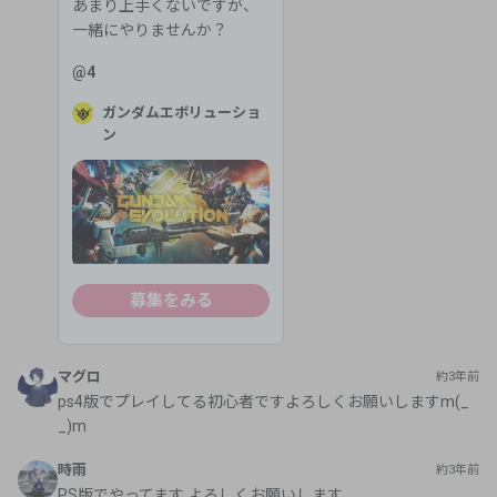
あまり上手くないですが、
一緒にやりませんか？
@
4
ガンダムエボリューショ
ン
募集をみる
マグロ
約3年前
ps4版でプレイしてる初心者ですよろしくお願いしますm(_
_)m
時雨
約3年前
PS版でやってます よろしくお願いします