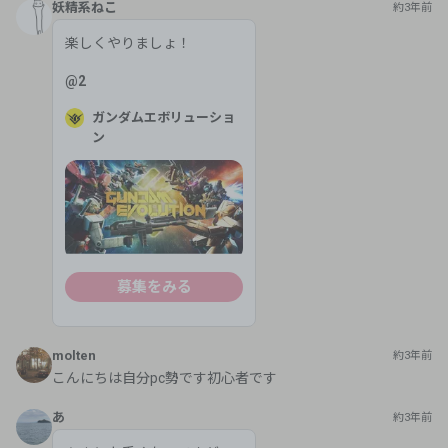
妖精系ねこ
約3年前
楽しくやりましょ！
@
2
ガンダムエボリューショ
ン
募集をみる
molten
約3年前
こんにちは自分pc勢です初心者です
あ
約3年前