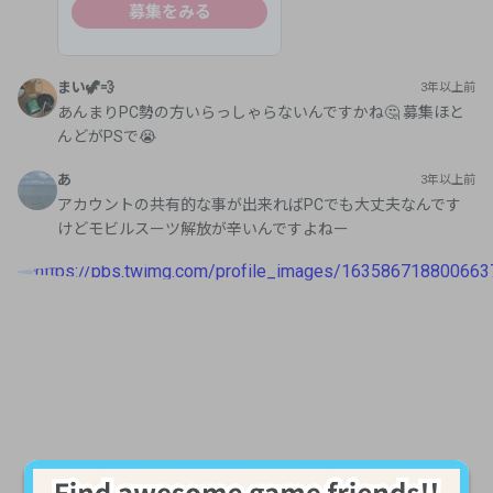
募集をみる
まい🦖💨
3年以上前
あんまりPC勢の方いらっしゃらないんですかね🤔 募集ほと
んどがPSで😭
あ
3年以上前
アカウントの共有的な事が出来ればPCでも大丈夫なんです
けどモビルスーツ解放が辛いんですよねー