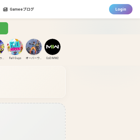
Login
Gameeブログ
スプラトゥーン3
Fall Guys
オーバーウォッチ
CoD:MW2
CoD:MW3
CoD:BO6
パズドラ
ガンダムエボリューション