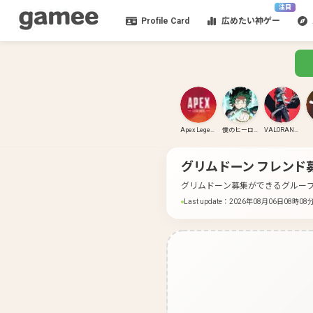
注目
Profile Card
広めたい神ゲー
Apex Legends
僕のヒーローアカデミア ULTRA RUMBLE
VALORANT(PC)
グリムドーン
フレンド
グリムドーン募集ができるグルー
Last update
：
2026年08月06日08時08