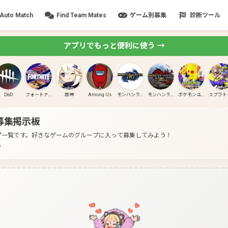
Auto Match
Find Team Mates
ゲーム別募集
診断ツール
アプリでもっと便利に使う →
DbD
フォートナイト
原神
Among Us
モンハンライズ
モンハンライズ:サンブレイク
ポケモンユナイト
募集掲示板
プ一覧です。
好きなゲームのグループに入って募集してみよう！
分