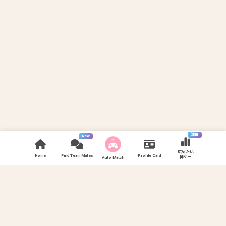
注目
New
広めたい
Home
Find Team Mates
Profile Card
神ゲー
Auto Match