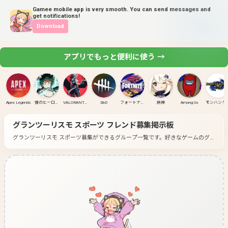
Gamee mobile app is very smooth. You can send messages and
get notifications!
Download
アプリでもっと便利に使う →
Apex Legends
僕のヒーローアカデミア ULTRA RUMBLE
VALORANT(PC)
DbD
フォートナイト
原神
Among Us
モンハンラ
グランツーリスモ スポーツ
フレンド募集掲示板
グランツーリスモ スポーツ募集ができるグループ一覧です。
好きなゲームのグル
ープに入って募集してみよう！