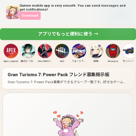
Gamee mobile app is very smooth. You can send messages and
get notifications!
Download
アプリでもっと便利に使う →
Apex Legends
僕のヒーローアカデミア ULTRA RUMBLE
VALORANT(PC)
DbD
フォートナイト
原神
Among Us
モンハンラ
Gran Turismo 7: Power Pack
フレンド募集掲示板
Gran Turismo 7: Power Pack募集ができるグループ一覧です。
好きなゲームの
グループに入って募集してみよう！