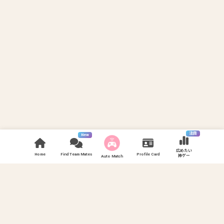
注目
New
広めたい
Home
Find Team Mates
Profile Card
神ゲー
Auto Match