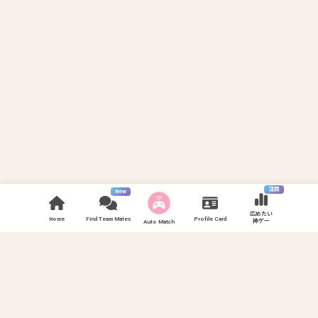
注目
New
広めたい
Home
Find Team Mates
Profile Card
神ゲー
Auto Match