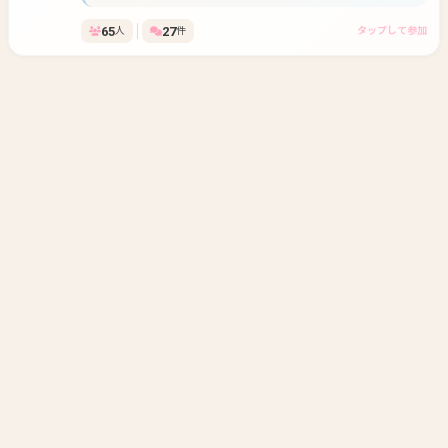
しくお願いします。 VC繋ぎながらまったりやりたいです。
65
27
人
件
タップして参加