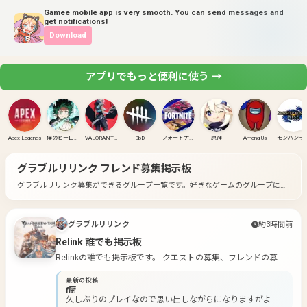
Gamee mobile app is very smooth. You can send messages and
get notifications!
Download
アプリでもっと便利に使う →
Apex Legends
僕のヒーローアカデミア ULTRA RUMBLE
VALORANT(PC)
DbD
フォートナイト
原神
Among Us
モンハンラ
グラブルリリンク
フレンド募集掲示板
グラブルリリンク募集ができるグループ一覧です。
好きなゲームのグループに入
って募集してみよう！
グラブルリリンク
約3時間前
Relink 誰でも掲示板
Relinkの誰でも掲示板です。 クエストの募集、フレンドの募
集、協力要請など、だれでもどんなタイミングでも投稿してく
最新の投稿
ださい！
f厨
久しぶりのプレイなので思い出しながらになりますがよろ