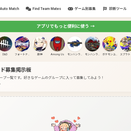
Auto Match
Find Team Mates
ゲーム別募集
診断ツール
アプリでもっと便利に使う →
DbD
フォートナイト
原神
Among Us
モンハンライズ
モンハンライズ:サンブレイク
ポケモンユナイト
ド募集掲示板
ープ一覧です。
好きなゲームのグループに入って募集してみよう！
分