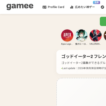
注目
Profile Card
広めたい神ゲー
Apex Legends
僕のヒーローアカデミア ULTRA RUMBLE
VALORANT(PC)
ゴッドイーター2
フレン
ゴッドイーター2募集ができるグル
Last update
：
2026年08月08日08時07