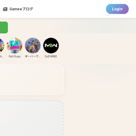
Login
Gameeブログ
スプラトゥーン3
Fall Guys
オーバーウォッチ
CoD:MW2
CoD:MW3
CoD:BO6
パズドラ
ガンダムエボリューション