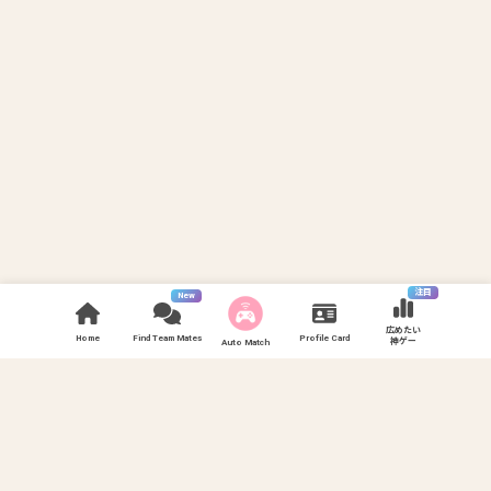
注目
New
広めたい
Home
Find Team Mates
Profile Card
神ゲー
Auto Match