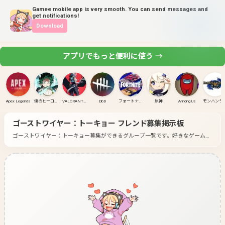
Gamee mobile app is very smooth. You can send messages and
get notifications!
Download
アプリでもっと便利に使う →
Apex Legends
僕のヒーローアカデミア ULTRA RUMBLE
VALORANT(PC)
DbD
フォートナイト
原神
Among Us
モンハンラ
ゴーストワイヤー：トーキョー
フレンド募集掲示板
ゴーストワイヤー：トーキョー募集ができるグループ一覧です。
好きなゲームの
グループに入って募集してみよう！