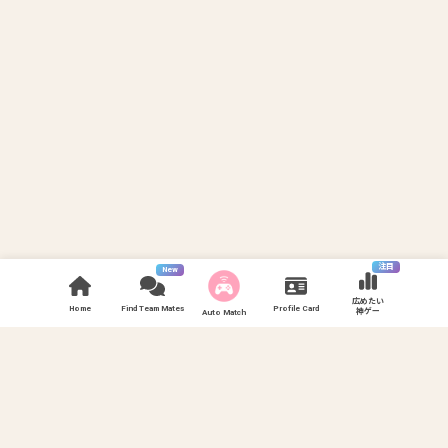
注目
New
広めたい
Home
Find Team Mates
Profile Card
神ゲー
Auto Match