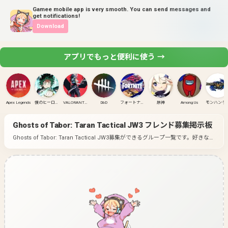
Gamee mobile app is very smooth. You can send messages and
get notifications!
Download
アプリでもっと便利に使う →
Apex Legends
僕のヒーローアカデミア ULTRA RUMBLE
VALORANT(PC)
DbD
フォートナイト
原神
Among Us
モンハンラ
Ghosts of Tabor: Taran Tactical JW3
フレンド募集掲示板
Ghosts of Tabor: Taran Tactical JW3募集ができるグループ一覧です。
好きなゲ
ームのグループに入って募集してみよう！