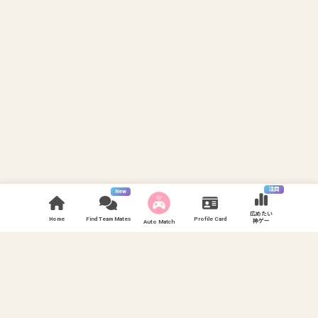
注目
New
広めたい
Home
Find Team Mates
Profile Card
神ゲー
Auto Match