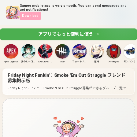
Gamee mobile app is very smooth. You can send messages and
get notifications!
Download
アプリでもっと便利に使う →
Apex Legends
僕のヒーローアカデミア ULTRA RUMBLE
VALORANT(PC)
DbD
フォートナイト
原神
Among Us
モンハンラ
Friday Night Funkin'：Smoke 'Em Out Struggle
フレンド
募集掲示板
Friday Night Funkin'：Smoke 'Em Out Struggle募集ができるグループ一覧で
す。
好きなゲームのグループに入って募集してみよう！