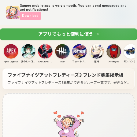
Gamee mobile app is very smooth. You can send messages and
get notifications!
Download
アプリでもっと便利に使う →
Apex Legends
僕のヒーローアカデミア ULTRA RUMBLE
VALORANT(PC)
DbD
フォートナイト
原神
Among Us
モンハンラ
ファイブナイツアットフレディーズ3
フレンド募集掲示板
ファイブナイツアットフレディーズ3募集ができるグループ一覧です。
好きなゲ
ームのグループに入って募集してみよう！