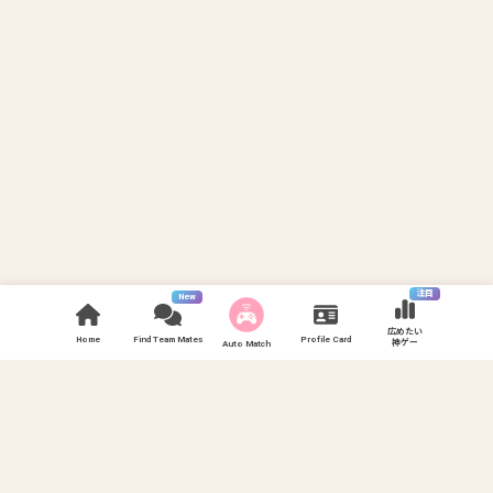
注目
New
広めたい
Home
Find Team Mates
Profile Card
神ゲー
Auto Match