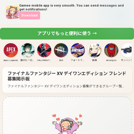
Gamee mobile app is very smooth. You can send messages and
get notifications!
Download
アプリでもっと便利に使う →
Apex Legends
僕のヒーローアカデミア ULTRA RUMBLE
VALORANT(PC)
DbD
フォートナイト
原神
Among Us
モンハンラ
ファイナルファンタジー XV デイワンエディション
フレンド
募集掲示板
ファイナルファンタジー XV デイワンエディション募集ができるグループ一覧で
す。
好きなゲームのグループに入って募集してみよう！