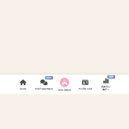
注目
New
広めたい
Home
Find Team Mates
Profile Card
神ゲー
Auto Match