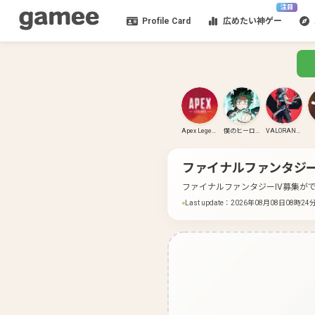
注目
Profile Card
広めたい神ゲー
Apex Legends
僕のヒーローアカデミア ULTRA RUMBLE
VALORANT(PC)
ファイナルファンタジー
ファイナルファンタジーIV募集が
Last update
：
2026年08月08日08時24