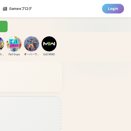
Login
Gameeブログ
スプラトゥーン3
Fall Guys
オーバーウォッチ
CoD:MW2
CoD:MW3
CoD:BO6
パズドラ
ガンダムエボリューション