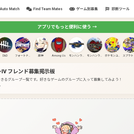
Auto Match
Find Team Mates
ゲーム別募集
診断ツール
アプリでもっと便利に使う →
DbD
フォートナイト
原神
Among Us
モンハンライズ
モンハンライズ:サンブレイク
ポケモンユナイト
IV
フレンド募集掲示板
できるグループ一覧です。
好きなゲームのグループに入って募集してみよう！
分