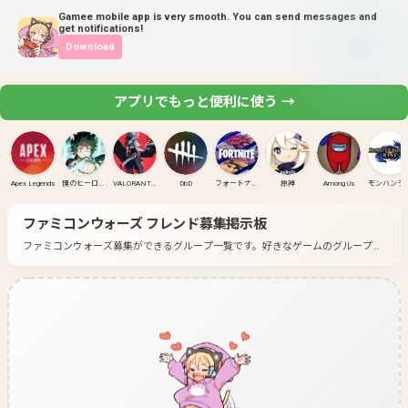
Gamee mobile app is very smooth. You can send messages and
get notifications!
Download
アプリでもっと便利に使う →
Apex Legends
僕のヒーローアカデミア ULTRA RUMBLE
VALORANT(PC)
DbD
フォートナイト
原神
Among Us
モンハンラ
ファミコンウォーズ
フレンド募集掲示板
ファミコンウォーズ募集ができるグループ一覧です。
好きなゲームのグループに
入って募集してみよう！