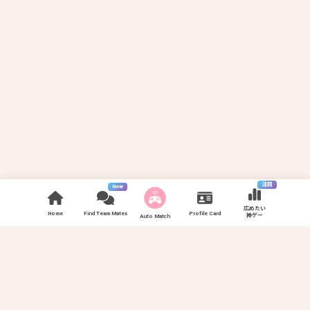
注目
New
広めたい
Home
Find Team Mates
Profile Card
神ゲー
Auto Match