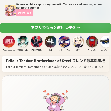
Gamee mobile app is very smooth. You can send messages and
get notifications!
Download
アプリでもっと便利に使う →
Apex Legends
僕のヒーローアカデミア ULTRA RUMBLE
VALORANT(PC)
DbD
フォートナイト
原神
Among Us
モンハンラ
Fallout Tactics: Brotherhood of Steel
フレンド募集掲示板
Fallout Tactics: Brotherhood of Steel募集ができるグループ一覧です。
好きな
ゲームのグループに入って募集してみよう！