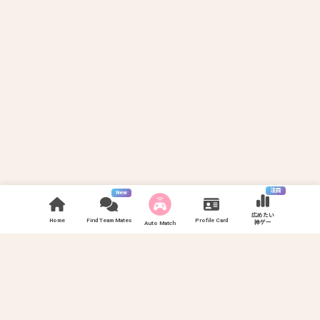
注目
New
広めたい
Home
Find Team Mates
Profile Card
神ゲー
Auto Match