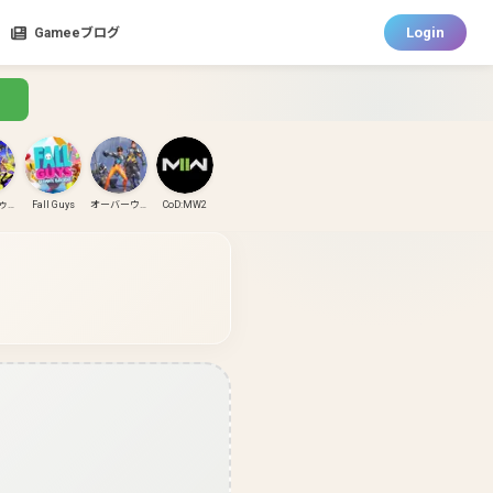
Login
Gameeブログ
スプラトゥーン3
Fall Guys
オーバーウォッチ
CoD:MW2
CoD:MW3
CoD:BO6
パズドラ
ガンダムエボリューション