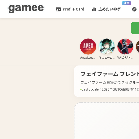
注目
Profile Card
広めたい神ゲー
Apex Legends
僕のヒーローアカデミア ULTRA RUMBLE
VALORANT(PC)
フェイファーム
フレン
フェイファーム募集ができるグル
Last update
：
2026年08月06日08時14