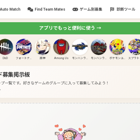
Auto Match
Find Team Mates
ゲーム別募集
診断ツール
アプリでもっと便利に使う →
DbD
フォートナイト
原神
Among Us
モンハンライズ
モンハンライズ:サンブレイク
ポケモンユナイト
ド募集掲示板
ープ一覧です。
好きなゲームのグループに入って募集してみよう！
分