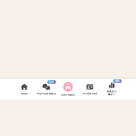
注目
New
広めたい
Home
Find Team Mates
Profile Card
神ゲー
Auto Match