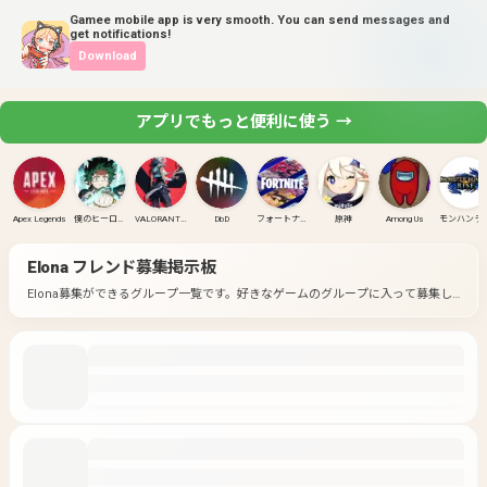
Gamee mobile app is very smooth. You can send messages and
get notifications!
Download
アプリでもっと便利に使う →
Apex Legends
僕のヒーローアカデミア ULTRA RUMBLE
VALORANT(PC)
DbD
フォートナイト
原神
Among Us
モンハンラ
Elona
フレンド募集掲示板
Elona募集ができるグループ一覧です。
好きなゲームのグループに入って募集し
てみよう！