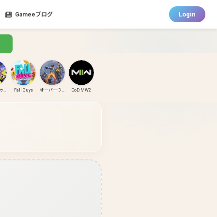
Login
Gameeブログ
スプラトゥーン3
Fall Guys
オーバーウォッチ
CoD:MW2
CoD:MW3
CoD:BO6
パズドラ
ガンダムエボリューション