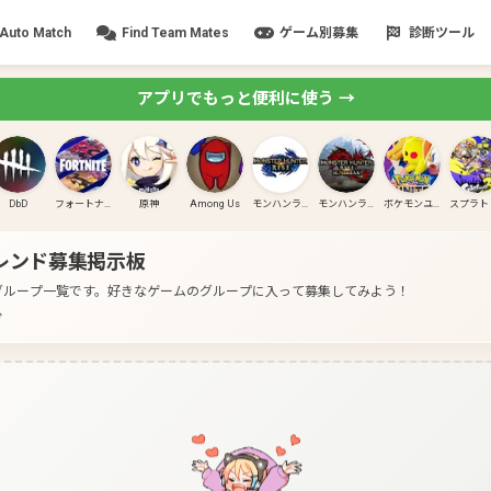
Auto Match
Find Team Mates
ゲーム別募集
診断ツール
アプリでもっと便利に使う →
DbD
フォートナイト
原神
Among Us
モンハンライズ
モンハンライズ:サンブレイク
ポケモンユナイト
レンド募集掲示板
グループ一覧です。
好きなゲームのグループに入って募集してみよう！
分