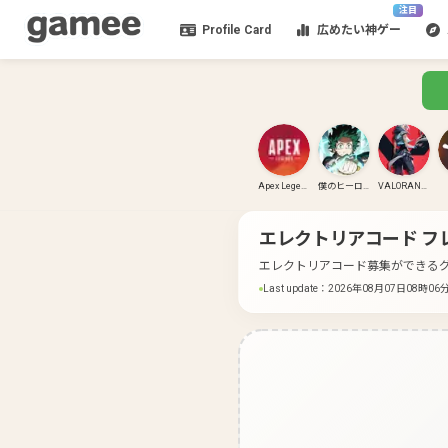
注目
Profile Card
広めたい神ゲー
Apex Legends
僕のヒーローアカデミア ULTRA RUMBLE
VALORANT(PC)
エレクトリアコード
フ
エレクトリアコード募集ができる
Last update
：
2026年08月07日08時06