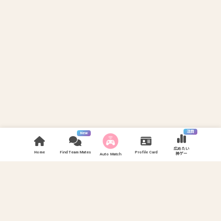
注目
New
広めたい
Home
Find Team Mates
Profile Card
神ゲー
Auto Match