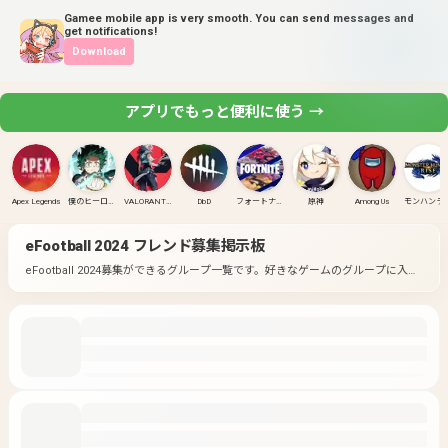
Gamee mobile app is very smooth. You can send messages and
get notifications!
Download
アプリでもっと便利に使う →
Apex Legends
僕のヒーローアカデミア ULTRA RUMBLE
VALORANT(PC)
DbD
フォートナイト
原神
Among Us
モンハンラ
eFootball 2024
フレンド募集掲示板
eFootball 2024募集ができるグループ一覧です。
好きなゲームのグループに入っ
て募集してみよう！