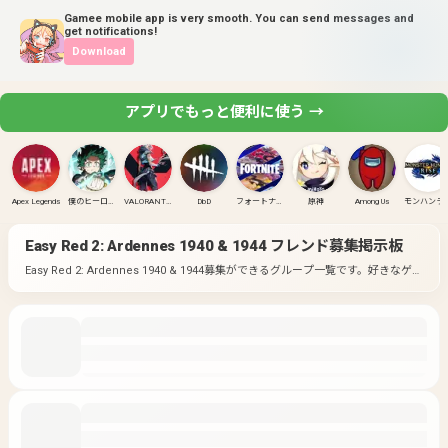
Gamee mobile app is very smooth. You can send messages and
get notifications!
Download
アプリでもっと便利に使う →
Apex Legends
僕のヒーローアカデミア ULTRA RUMBLE
VALORANT(PC)
DbD
フォートナイト
原神
Among Us
モンハンラ
Easy Red 2: Ardennes 1940 & 1944
フレンド募集掲示板
Easy Red 2: Ardennes 1940 & 1944募集ができるグループ一覧です。
好きなゲー
ムのグループに入って募集してみよう！