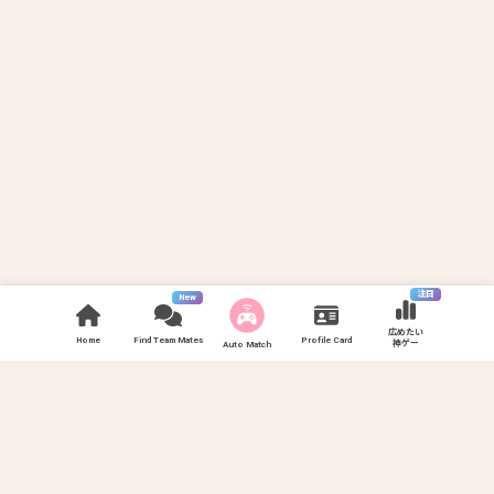
注目
New
広めたい
Home
Find Team Mates
Profile Card
神ゲー
Auto Match