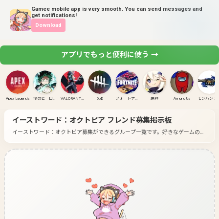
Gamee mobile app is very smooth. You can send messages and
get notifications!
Download
アプリでもっと便利に使う →
Apex Legends
僕のヒーローアカデミア ULTRA RUMBLE
VALORANT(PC)
DbD
フォートナイト
原神
Among Us
モンハンラ
イーストワード：オクトピア
フレンド募集掲示板
イーストワード：オクトピア募集ができるグループ一覧です。
好きなゲームのグ
ループに入って募集してみよう！