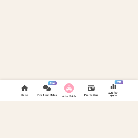
注目
New
広めたい
Home
Find Team Mates
Profile Card
神ゲー
Auto Match