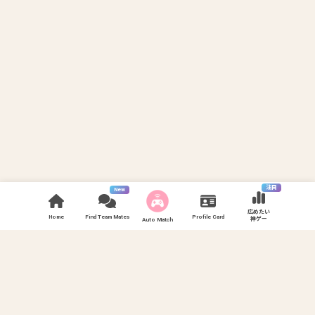
注目
New
広めたい
Home
Find Team Mates
Profile Card
神ゲー
Auto Match