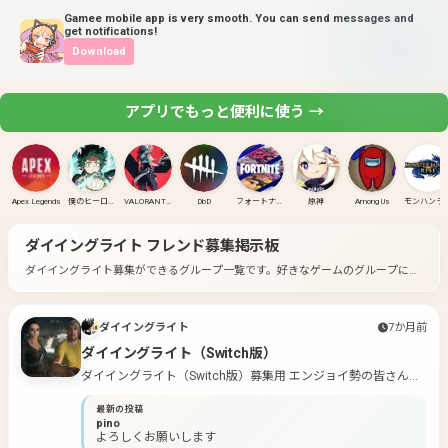
Gamee mobile app is very smooth. You can send messages and
get notifications!
Download
アプリでもっと便利に使う →
Apex Legends
僕のヒーローアカデミア ULTRA RUMBLE
VALORANT(PC)
DbD
フォートナイト
原神
Among Us
モンハンラ
ダイイングライト
フレンド募集掲示板
ダイイングライト募集ができるグループ一覧です。
好きなゲームのグループに入
って募集してみよう！
ダイイングライト
7か月前
ダイイングライト（Switch版）
ダイイングライト（Switch版）募集用 エンジョイ勢の皆さん集
まれ〜.•♬
最新の投稿
pino
よろしくお願いします