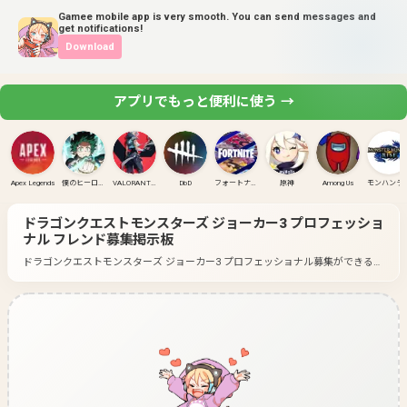
Gamee mobile app is very smooth. You can send messages and
get notifications!
Download
アプリでもっと便利に使う →
Apex Legends
僕のヒーローアカデミア ULTRA RUMBLE
VALORANT(PC)
DbD
フォートナイト
原神
Among Us
モンハンラ
ドラゴンクエストモンスターズ ジョーカー3 プロフェッショ
ナル
フレンド募集掲示板
ドラゴンクエストモンスターズ ジョーカー3 プロフェッショナル募集ができるグ
ループ一覧です。
好きなゲームのグループに入って募集してみよう！