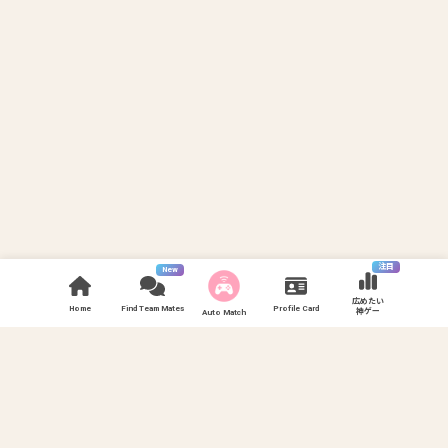
注目
New
広めたい
Home
Find Team Mates
Profile Card
神ゲー
Auto Match