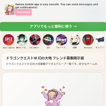
Gamee mobile app is very smooth. You can send messages and
get notifications!
Download
アプリでもっと便利に使う →
Apex Legends
僕のヒーローアカデミア ULTRA RUMBLE
VALORANT(PC)
DbD
フォートナイト
原神
Among Us
モンハンラ
ドラゴンクエストVI 幻の大地
フレンド募集掲示板
ドラゴンクエストVI 幻の大地募集ができるグループ一覧です。
好きなゲームのグ
ループに入って募集してみよう！