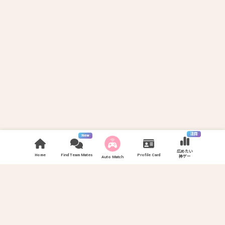
注目
New
広めたい
Home
Find Team Mates
Profile Card
神ゲー
Auto Match