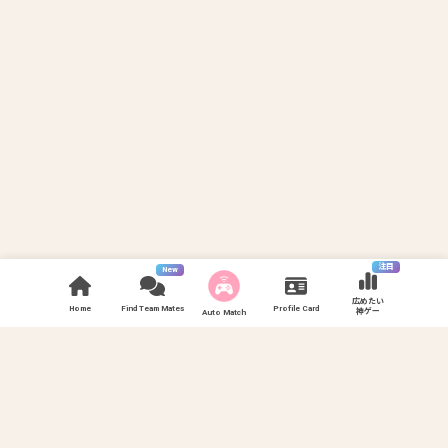
注目
New
広めたい
Home
Find Team Mates
Profile Card
神ゲー
Auto Match