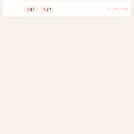
来るようになってました！
2
5
人
件
タップして参加