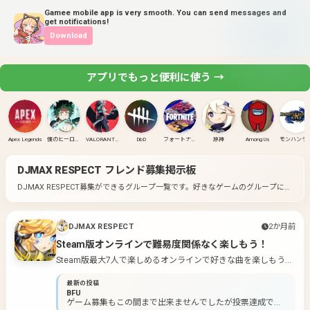
Gamee mobile app is very smooth. You can send messages and
get notifications!
Download
アプリでもっと便利に使う →
Apex Legends
僕のヒーローアカデミア ULTRA RUMBLE
VALORANT(PC)
DbD
フォートナイト
原神
Among Us
モンハンラ
DJMAX RESPECT
フレンド募集掲示板
DJMAX RESPECT募集ができるグループ一覧です。
好きなゲームのグループに入
って募集してみよう！
DJMAX RESPECT
2か月前
Steam版オンラインで難易度関係なく楽しもう！
Steam版最大7人で楽しめるオンラインで好きな曲を楽しもう！
難易度も無理なく自分に合わせられるのも良いですね♫
最新の投稿
BFU
ゲーム募集もこの間まで出来ませんでしたが投票達成で出