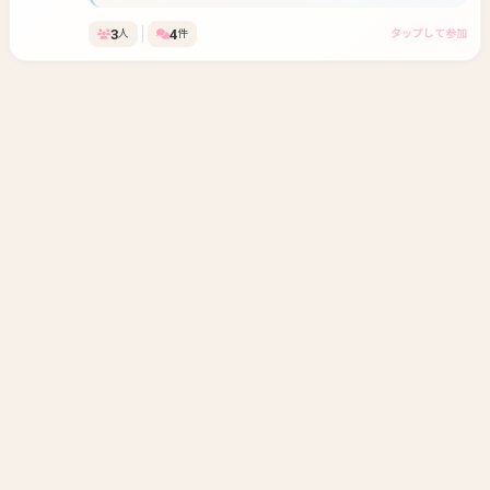
3
4
人
件
タップして参加