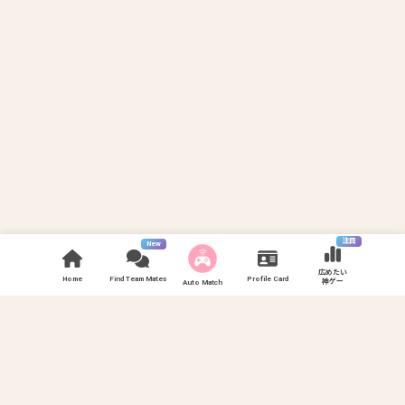
注目
New
広めたい
Home
Find Team Mates
Profile Card
神ゲー
Auto Match