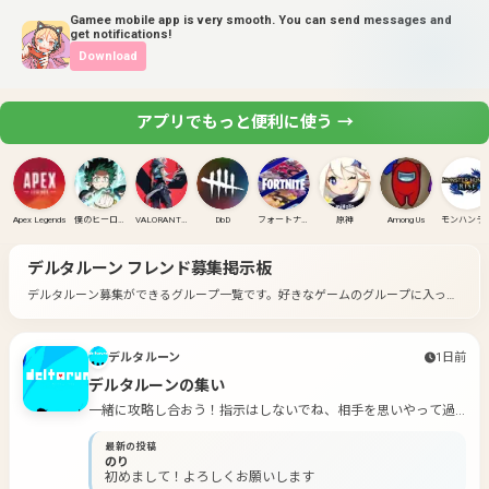
Gamee mobile app is very smooth. You can send messages and
get notifications!
Download
アプリでもっと便利に使う →
Apex Legends
僕のヒーローアカデミア ULTRA RUMBLE
VALORANT(PC)
DbD
フォートナイト
原神
Among Us
モンハンラ
デルタルーン
フレンド募集掲示板
デルタルーン募集ができるグループ一覧です。
好きなゲームのグループに入って
募集してみよう！
デルタルーン
1日前
デルタルーンの集い
一緒に攻略し合おう！指示はしないでね、相手を思いやって過
ごそう！
最新の投稿
のり
初めまして！よろしくお願いします