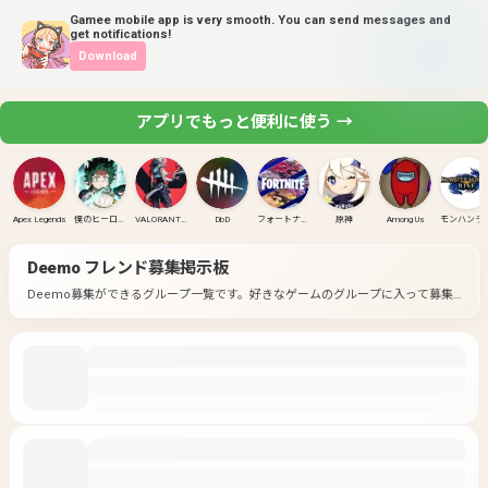
Gamee mobile app is very smooth. You can send messages and
get notifications!
Download
アプリでもっと便利に使う →
Apex Legends
僕のヒーローアカデミア ULTRA RUMBLE
VALORANT(PC)
DbD
フォートナイト
原神
Among Us
モンハンラ
Deemo
フレンド募集掲示板
Deemo募集ができるグループ一覧です。
好きなゲームのグループに入って募集
してみよう！