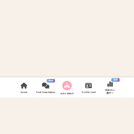
注目
New
広めたい
Home
Find Team Mates
Profile Card
神ゲー
Auto Match