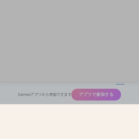
注目
New
アプリで参加する
Gameeアプリから参加できます
広めたい
Home
Find Team Mates
Profile Card
神ゲー
Auto Match