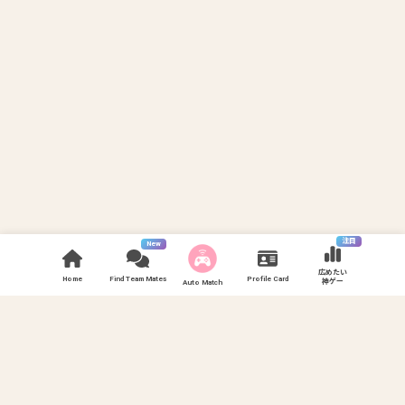
注目
New
広めたい
Home
Find Team Mates
Profile Card
神ゲー
Auto Match