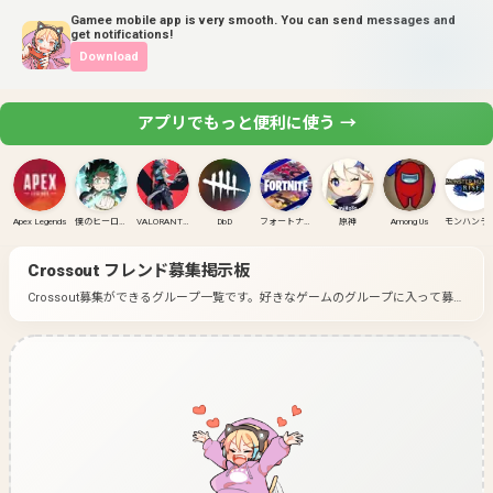
Gamee mobile app is very smooth. You can send messages and
get notifications!
Download
アプリでもっと便利に使う →
Apex Legends
僕のヒーローアカデミア ULTRA RUMBLE
VALORANT(PC)
DbD
フォートナイト
原神
Among Us
モンハンラ
Crossout
フレンド募集掲示板
Crossout募集ができるグループ一覧です。
好きなゲームのグループに入って募集
してみよう！