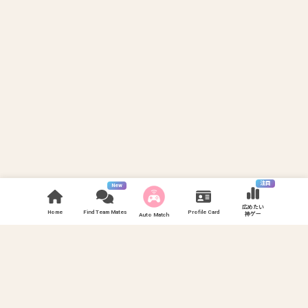
注目
New
広めたい
Home
Find Team Mates
Profile Card
神ゲー
Auto Match