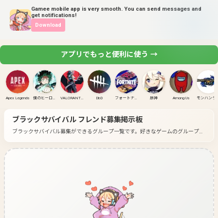
Gamee mobile app is very smooth. You can send messages and
get notifications!
Download
アプリでもっと便利に使う →
Apex Legends
僕のヒーローアカデミア ULTRA RUMBLE
VALORANT(PC)
DbD
フォートナイト
原神
Among Us
モンハンラ
ブラックサバイバル
フレンド募集掲示板
ブラックサバイバル募集ができるグループ一覧です。
好きなゲームのグループに
入って募集してみよう！