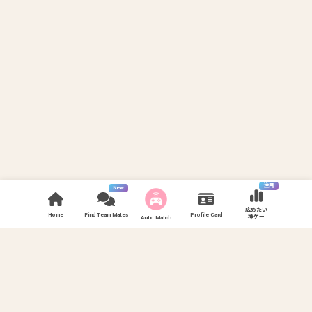
注目
New
広めたい
Home
Find Team Mates
Profile Card
神ゲー
Auto Match