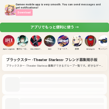
Gamee mobile app is very smooth. You can send messages and
get notifications!
Download
アプリでもっと便利に使う →
Apex Legends
僕のヒーローアカデミア ULTRA RUMBLE
VALORANT(PC)
DbD
フォートナイト
原神
Among Us
モンハンラ
ブラックスター -Theater Starless-
フレンド募集掲示板
ブラックスター -Theater Starless-募集ができるグループ一覧です。
好きなゲー
ムのグループに入って募集してみよう！