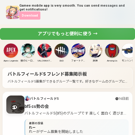
Gamee mobile app is very smooth. You can send messages and
get notifications!
Download
アプリでもっと便利に使う →
Apex Legends
僕のヒーローアカデミア ULTRA RUMBLE
VALORANT(PC)
DbD
フォートナイト
原神
Among Us
モンハンラ
バトルフィールド5
フレンド募集掲示板
バトルフィールド5募集ができるグループ一覧です。
好きなゲームのグループに
入って募集してみよう！
バトルフィールド5
16日前
bf5 cs勢の会
バトルフィールド5(bf5)のグループです 楽しく 面白く 遊びまし
ょう (悲報:bf5の募集少なすぎ泣😭) ※荒らしや勧誘はお控えく
最新の投稿
ださい
れー
れーがゲーム募集を開始しました