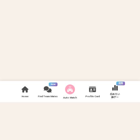
注目
New
広めたい
Home
Find Team Mates
Profile Card
神ゲー
Auto Match