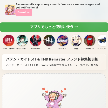
Gamee mobile app is very smooth. You can send messages and
get notifications!
Download
アプリでもっと便利に使う →
Apex Legends
僕のヒーローアカデミア ULTRA RUMBLE
VALORANT(PC)
DbD
フォートナイト
原神
Among Us
モンハンラ
バテン・カイトス I & II HD Remaster
フレンド募集掲示板
バテン・カイトス I & II HD Remaster募集ができるグループ一覧です。
好きなゲ
ームのグループに入って募集してみよう！