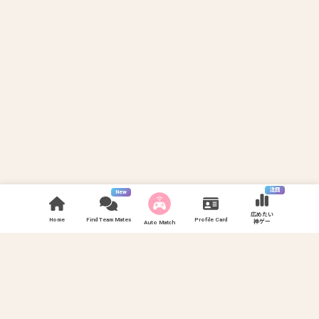
注目
New
広めたい
Home
Find Team Mates
Profile Card
神ゲー
Auto Match