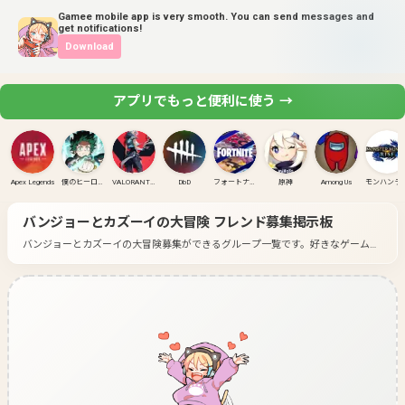
Gamee mobile app is very smooth. You can send messages and
get notifications!
Download
アプリでもっと便利に使う →
Apex Legends
僕のヒーローアカデミア ULTRA RUMBLE
VALORANT(PC)
DbD
フォートナイト
原神
Among Us
モンハンラ
バンジョーとカズーイの大冒険
フレンド募集掲示板
バンジョーとカズーイの大冒険募集ができるグループ一覧です。
好きなゲームの
グループに入って募集してみよう！