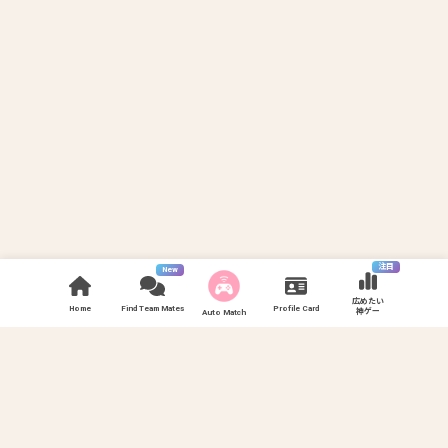
注目
New
広めたい
Home
Find Team Mates
Profile Card
神ゲー
Auto Match