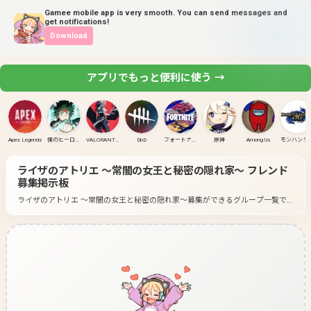
Gamee mobile app is very smooth. You can send messages and
get notifications!
Download
アプリでもっと便利に使う →
Apex Legends
僕のヒーローアカデミア ULTRA RUMBLE
VALORANT(PC)
DbD
フォートナイト
原神
Among Us
モンハンラ
ライザのアトリエ ～常闇の女王と秘密の隠れ家～
フレンド
募集掲示板
ライザのアトリエ ～常闇の女王と秘密の隠れ家～募集ができるグループ一覧で
す。
好きなゲームのグループに入って募集してみよう！