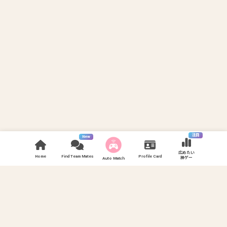
注目
New
広めたい
Home
Find Team Mates
Profile Card
神ゲー
Auto Match