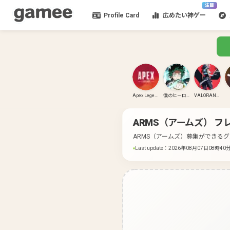
注目
Profile Card
広めたい神ゲー
Apex Legends
僕のヒーローアカデミア ULTRA RUMBLE
VALORANT(PC)
ARMS（アームズ）
フ
ARMS（アームズ）募集ができる
Last update
：
2026年08月07日08時40