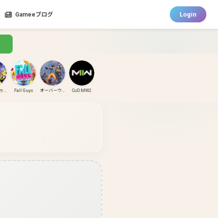
Login
Gameeブログ
スプラトゥーン3
Fall Guys
オーバーウォッチ
CoD:MW2
CoD:MW3
CoD:BO6
パズドラ
ガンダムエボリューション