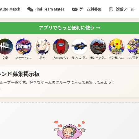
Auto Match
Find Team Mates
ゲーム別募集
診断ツール
アプリでもっと便利に使う →
DbD
フォートナイト
原神
Among Us
モンハンライズ
モンハンライズ:サンブレイク
ポケモンユナイト
レンド募集掲示板
グループ一覧です。
好きなゲームのグループに入って募集してみよう！
分