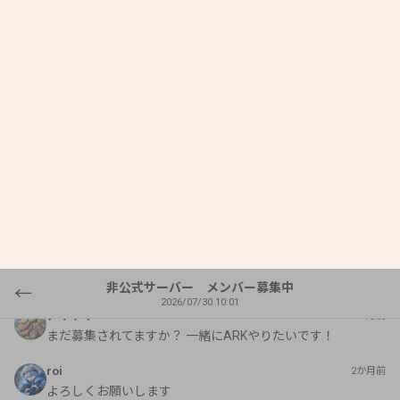
非公式サーバー メンバー募集中
←
2026/07/30 10:01
恐竜ゲームしてるかたで 非公式サーバー遊びたい方
ナナミチャンネル
3か月前
恐竜ゲームしてるかたで 非公式サーバー遊びたい方
トトロ
3か月前
こんばんはです僕ps5でark asaやってるけどどうですかね❓
😅
アキヤマ
2か月前
まだ募集されてますか？ 一緒にARKやりたいです！
roi
2か月前
よろしくお願いします
roi
2か月前
参加しても大丈夫ですか？