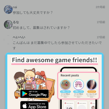
るな
27日前
初めまして、募集はされていますか？
へいへい
27日前
こんばんは まだ募集中でしたら参加させていただきたいで
す
A lot of features for making game friends are
available🥳🎈
\ Gamee mobile app is very smooth and you can send messages
and get notifications! /
Download Gamee app
Later