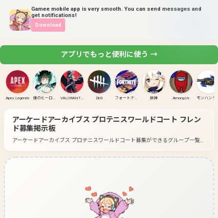
Gamee mobile app is very smooth. You can send messages and
get notifications!
Download
アプリでもっと便利に使う →
Apex Legends
僕のヒーローアカデミア ULTRA RUMBLE
VALORANT(PC)
DbD
フォートナイト
原神
Among Us
モンハンラ
アーケードアーカイブス プロテニスワールドコート
フレン
ド募集掲示板
アーケードアーカイブス プロテニスワールドコート募集ができるグループ一覧
です。
好きなゲームのグループに入って募集してみよう！