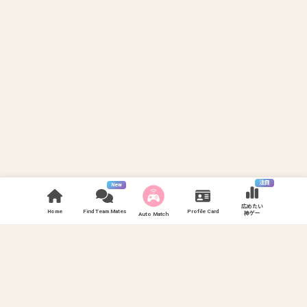
注目
New
広めたい
Home
Find Team Mates
Profile Card
神ゲー
Auto Match